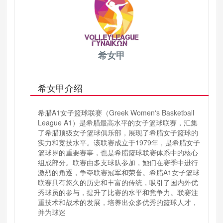
希女甲
希女甲介绍
希腊A1女子篮球联赛（Greek Women's Basketball
League A1）是希腊最高水平的女子篮球联赛，汇集
了希腊顶级女子篮球俱乐部，展现了希腊女子篮球的
实力和竞技水平。该联赛成立于1979年，是希腊女子
篮球界的重要赛事，也是希腊篮球联赛体系中的核心
组成部分。联赛由多支球队参加，她们在赛季中进行
激烈的角逐，争夺联赛冠军和荣誉。希腊A1女子篮球
联赛具有悠久的历史和丰富的传统，吸引了国内外优
秀球员的参与，提升了比赛的水平和竞争力。联赛注
重技术和战术的发展，培养出众多优秀的篮球人才，
并为球迷