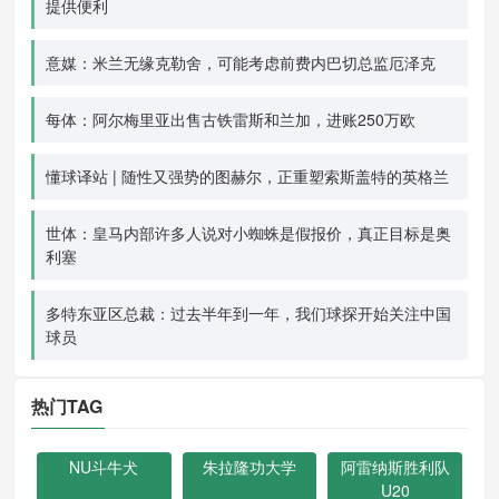
提供便利
意媒：米兰无缘克勒舍，可能考虑前费内巴切总监厄泽克
每体：阿尔梅里亚出售古铁雷斯和兰加，进账250万欧
懂球译站 | 随性又强势的图赫尔，正重塑索斯盖特的英格兰
世体：皇马内部许多人说对小蜘蛛是假报价，真正目标是奥
利塞
多特东亚区总裁：过去半年到一年，我们球探开始关注中国
球员
热门TAG
NU斗牛犬
朱拉隆功大学
阿雷纳斯胜利队
U20