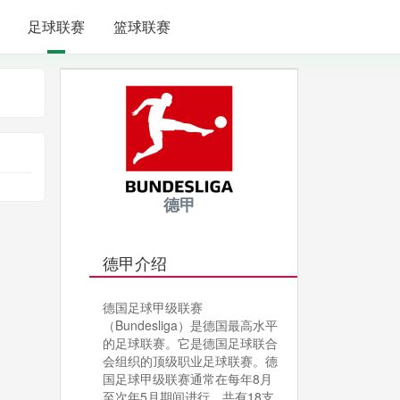
足球联赛
篮球联赛
德甲
德甲介绍
德国足球甲级联赛
（Bundesliga）是德国最高水平
的足球联赛。它是德国足球联合
会组织的顶级职业足球联赛。德
国足球甲级联赛通常在每年8月
至次年5月期间进行，共有18支