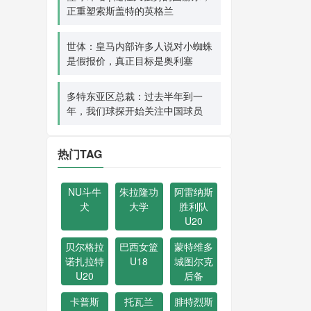
正重塑索斯盖特的英格兰
世体：皇马内部许多人说对小蜘蛛
是假报价，真正目标是奥利塞
多特东亚区总裁：过去半年到一
年，我们球探开始关注中国球员
热门TAG
NU斗牛
朱拉隆功
阿雷纳斯
犬
大学
胜利队
U20
贝尔格拉
巴西女篮
蒙特维多
诺扎拉特
U18
城图尔克
U20
后备
卡普斯
托瓦兰
腓特烈斯