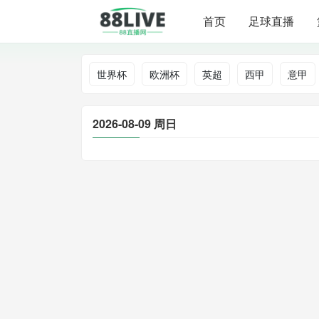
首页
足球直播
世界杯
欧洲杯
英超
西甲
意甲
2026-08-09 周日