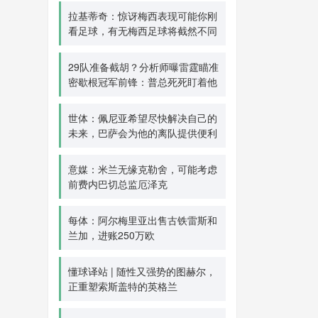
拉基蒂奇：惊讶梅西表现可能你刚
看足球，有无梅西足球将截然不同
29队准备截胡？分析师曝雷霆瞄准
密歇根冠军前锋：普总死死盯着他
世体：佩尼亚希望尽快解决自己的
未来，巴萨会为他的离队提供便利
意媒：米兰无缘克勒舍，可能考虑
前费内巴切总监厄泽克
每体：阿尔梅里亚出售古铁雷斯和
兰加，进账250万欧
懂球译站 | 随性又强势的图赫尔，
正重塑索斯盖特的英格兰