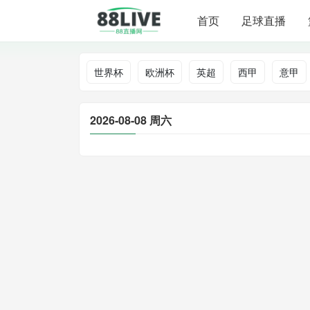
首页
足球直播
世界杯
欧洲杯
英超
西甲
意甲
2026-08-08 周六