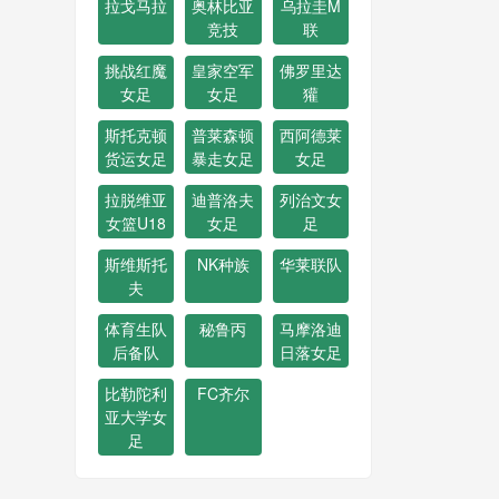
拉戈马拉
奥林比亚
乌拉圭M
竞技
联
挑战红魔
皇家空军
佛罗里达
女足
女足
獾
斯托克顿
普莱森顿
西阿德莱
货运女足
暴走女足
女足
拉脱维亚
迪普洛夫
列治文女
女篮U18
女足
足
斯维斯托
NK种族
华莱联队
夫
体育生队
秘鲁丙
马摩洛迪
后备队
日落女足
比勒陀利
FC齐尔
亚大学女
足