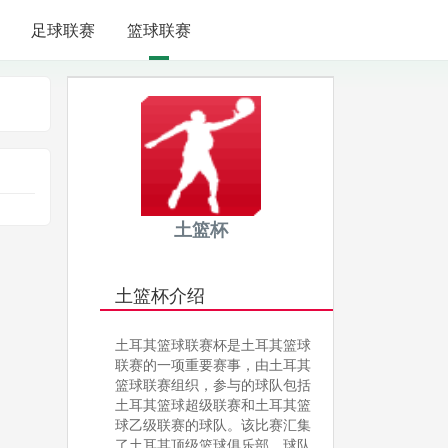
足球联赛
篮球联赛
土篮杯
土篮杯介绍
土耳其篮球联赛杯是土耳其篮球
联赛的一项重要赛事，由土耳其
篮球联赛组织，参与的球队包括
土耳其篮球超级联赛和土耳其篮
球乙级联赛的球队。该比赛汇集
了土耳其顶级篮球俱乐部，球队