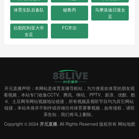
体育生队后备队
秘鲁丙
马摩洛迪日落女
足
比勒陀利亚大学
FC齐尔
女足
开元直播声明：本网站是体育直播导航站，为方便喜欢体育的朋友观
看视频，本站专门收集CCTV、腾讯、咪咕、PPTV、新浪、优酷、酷
6、土豆网等网站视频地址链接，所有视频及视听节目均为其它网站
链接，本站本身并不制作或存储任何体育赛事视频，如有侵权，请联
系告知，我们将马上删除。
Copyright © 2024
开元直播
. All Rights Reserved 版权所有
网站地图