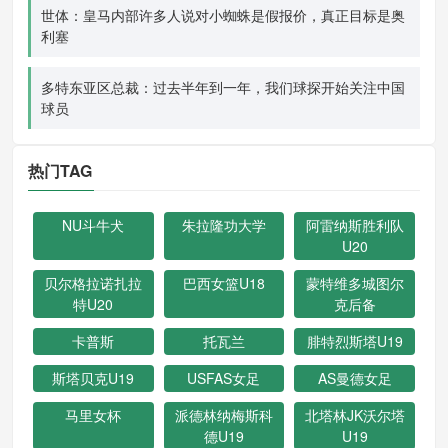
世体：皇马内部许多人说对小蜘蛛是假报价，真正目标是奥
利塞
多特东亚区总裁：过去半年到一年，我们球探开始关注中国
球员
热门TAG
NU斗牛犬
朱拉隆功大学
阿雷纳斯胜利队
U20
贝尔格拉诺扎拉
巴西女篮U18
蒙特维多城图尔
特U20
克后备
卡普斯
托瓦兰
腓特烈斯塔U19
斯塔贝克U19
USFAS女足
AS曼德女足
马里女杯
派德林纳梅斯科
北塔林JK沃尔塔
德U19
U19