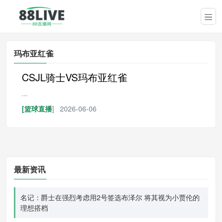
玛布亚红雀
CSJL骑士VS玛布亚红雀
...
[
篮球直播
] 2026-06-06
最新资讯
名记：爵士在强烈考虑用2号签选布泽尔 将其视为小贾伦的
理想搭档