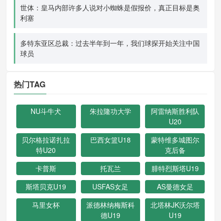
世体：皇马内部许多人说对小蜘蛛是假报价，真正目标是奥
利塞
多特东亚区总裁：过去半年到一年，我们球探开始关注中国
球员
热门TAG
NU斗牛犬
朱拉隆功大学
阿雷纳斯胜利队
U20
贝尔格拉诺扎拉
巴西女篮U18
蒙特维多城图尔
特U20
克后备
卡普斯
托瓦兰
腓特烈斯塔U19
斯塔贝克U19
USFAS女足
AS曼德女足
马里女杯
派德林纳梅斯科
北塔林JK沃尔塔
德U19
U19