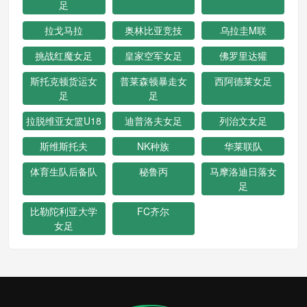
足
拉戈马拉
奥林比亚竞技
乌拉圭M联
挑战红魔女足
皇家空军女足
佛罗里达獾
斯托克顿货运女
普莱森顿暴走女
西阿德莱女足
足
足
拉脱维亚女篮U18
迪普洛夫女足
列治文女足
斯维斯托夫
NK种族
华莱联队
体育生队后备队
秘鲁丙
马摩洛迪日落女
足
比勒陀利亚大学
FC齐尔
女足