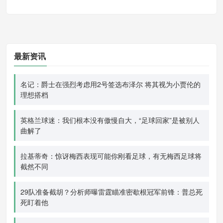
最新资讯
名记：爵士在强烈考虑用2号签选布泽尔 将其视为小贾伦的
理想搭档
英格兰球迷：我们根本没有傲慢自大，“足球回家”是被别人
曲解了
拉基蒂奇：惊讶梅西表现可能你刚看足球，有无梅西足球将
截然不同
29队准备截胡？分析师曝雷霆瞄准密歇根冠军前锋：普总死
死盯着他