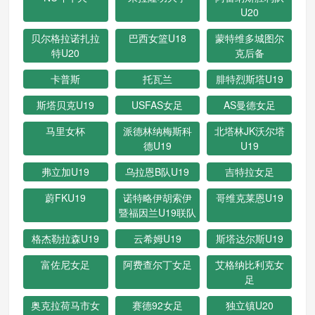
U20
贝尔格拉诺扎拉
巴西女篮U18
蒙特维多城图尔
特U20
克后备
卡普斯
托瓦兰
腓特烈斯塔U19
斯塔贝克U19
USFAS女足
AS曼德女足
马里女杯
派德林纳梅斯科
北塔林JK沃尔塔
德U19
U19
弗立加U19
乌拉恩B队U19
吉特拉女足
蔚FKU19
诺特略伊胡索伊
哥维克莱恩U19
暨福因兰U19联队
格杰勒拉森U19
云希姆U19
斯塔达尔斯U19
富佐尼女足
阿费查尔丁女足
艾格纳比利克女
足
奥克拉荷马市女
赛德92女足
独立镇U20