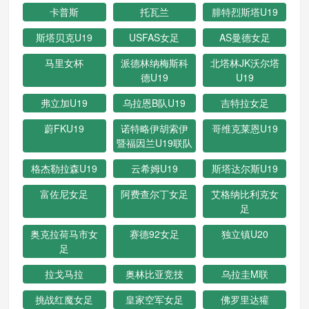
卡普斯
托瓦兰
腓特烈斯塔U19
斯塔贝克U19
USFAS女足
AS曼德女足
马里女杯
派德林纳梅斯科
北塔林JK沃尔塔
德U19
U19
弗立加U19
乌拉恩B队U19
吉特拉女足
蔚FKU19
诺特略伊胡索伊
哥维克莱恩U19
暨福因兰U19联队
格杰勒拉森U19
云希姆U19
斯塔达尔斯U19
富佐尼女足
阿费查尔丁女足
艾格纳比利克女
足
奥克拉荷马市女
赛德92女足
独立镇U20
足
拉戈马拉
奥林比亚竞技
乌拉圭M联
挑战红魔女足
皇家空军女足
佛罗里达獾