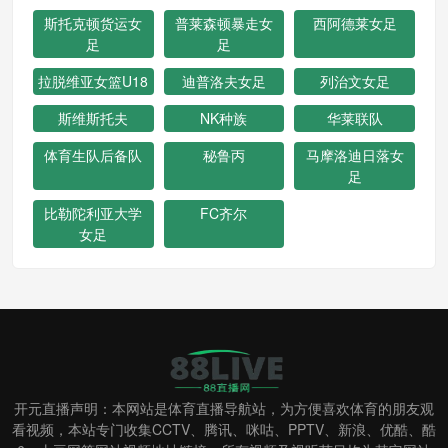
斯托克顿货运女
普莱森顿暴走女
西阿德莱女足
足
足
拉脱维亚女篮U18
迪普洛夫女足
列治文女足
斯维斯托夫
NK种族
华莱联队
体育生队后备队
秘鲁丙
马摩洛迪日落女
足
比勒陀利亚大学
FC齐尔
女足
开元直播声明：本网站是体育直播导航站，为方便喜欢体育的朋友观
看视频，本站专门收集CCTV、腾讯、咪咕、PPTV、新浪、优酷、酷