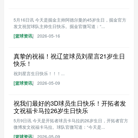
5月16日讯 今天是掘金主帅阿德尔曼的45岁生日，掘金官方
发文祝贺球队主帅生日快乐。掘金官微写道：“...
[
篮球资讯
] 2026-05-16
真挚的祝福！祝辽篮球员刘星言21岁生日
快乐！
祝刘星言生日快乐！！！...
[
篮球资讯
] 2026-05-09
祝我们最好的3D球员生日快乐！开拓者发
文祝福卡马拉26岁生日快乐
5月9日讯 今天是开拓者球员卡马拉的26岁生日，开拓者官方
微博发文祝福卡马拉。球队官微写道：“今天是...
[
篮球资讯
] 2026-05-09