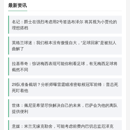
最新资讯
名记：爵士在强烈考虑用2号签选布泽尔 将其视为小贾伦的
理想搭档
英格兰球迷：我们根本没有傲慢自大，“足球回家”是被别人
曲解了
拉基蒂奇：惊讶梅西表现可能你刚看足球，有无梅西足球将
截然不同
29队准备截胡？分析师曝雷霆瞄准密歇根冠军前锋：普总死
死盯着他
世体：佩尼亚希望尽快解决自己的未来，巴萨会为他的离队
提供便利
意媒：米兰无缘克勒舍，可能考虑前费内巴切总监厄泽克