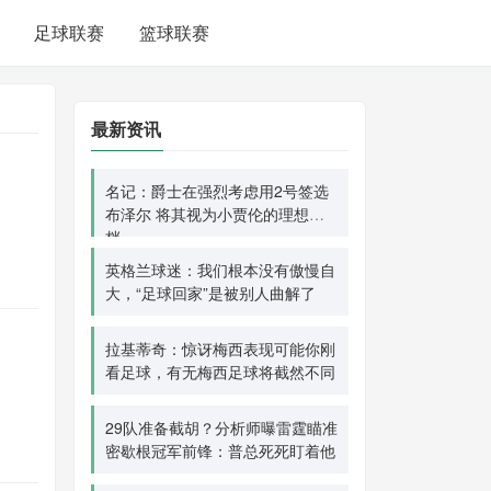
足球联赛
篮球联赛
最新资讯
名记：爵士在强烈考虑用2号签选
布泽尔 将其视为小贾伦的理想搭
档
英格兰球迷：我们根本没有傲慢自
大，“足球回家”是被别人曲解了
拉基蒂奇：惊讶梅西表现可能你刚
看足球，有无梅西足球将截然不同
29队准备截胡？分析师曝雷霆瞄准
密歇根冠军前锋：普总死死盯着他