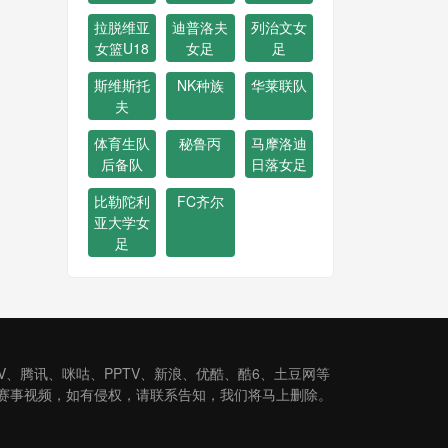
拉脱维亚
迪普洛夫
列治文女
女篮U18
女足
足
斯维斯托
NK种族
华莱联队
夫
体育生队
秘鲁丙
马摩洛迪
后备队
日落女足
比勒陀利
FC齐尔
亚大学女
足
、腾讯、咪咕、PPTV、新浪、优酷、酷6、土豆网等
赛事视频，如有侵权，请联系告知，我们将马上删除。