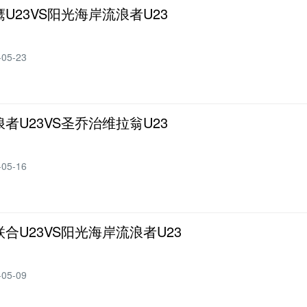
U23VS阳光海岸流浪者U23
-05-23
者U23VS圣乔治维拉翁U23
-05-16
合U23VS阳光海岸流浪者U23
-05-09