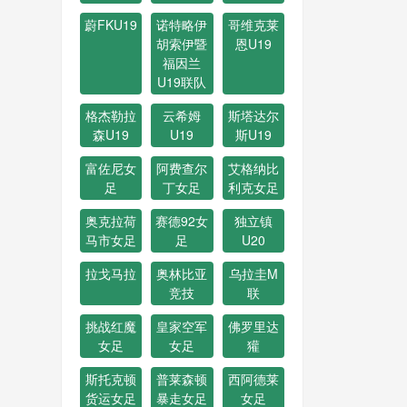
蔚FKU19
诺特略伊
哥维克莱
胡索伊暨
恩U19
福因兰
U19联队
格杰勒拉
云希姆
斯塔达尔
森U19
U19
斯U19
富佐尼女
阿费查尔
艾格纳比
足
丁女足
利克女足
奥克拉荷
赛德92女
独立镇
马市女足
足
U20
拉戈马拉
奥林比亚
乌拉圭M
竞技
联
挑战红魔
皇家空军
佛罗里达
女足
女足
獾
斯托克顿
普莱森顿
西阿德莱
货运女足
暴走女足
女足