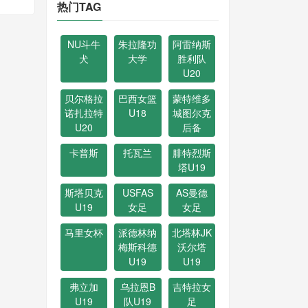
热门TAG
NU斗牛
朱拉隆功
阿雷纳斯
犬
大学
胜利队
U20
贝尔格拉
巴西女篮
蒙特维多
诺扎拉特
U18
城图尔克
U20
后备
卡普斯
托瓦兰
腓特烈斯
塔U19
斯塔贝克
USFAS
AS曼德
U19
女足
女足
马里女杯
派德林纳
北塔林JK
梅斯科德
沃尔塔
U19
U19
弗立加
乌拉恩B
吉特拉女
U19
队U19
足