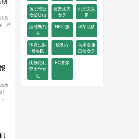
索斯
拉脱维亚
迪普洛夫
列治文女
女篮U18
女足
足
球员
称，只
斯维斯托
NK种族
华莱联队
夫
体育生队
秘鲁丙
马摩洛迪
后备队
日落女足
比勒陀利
FC齐尔
报
亚大学女
足
22岁
报》
..
们