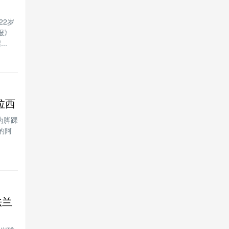
22岁
报》
..
拉西
为脚踝
的阿
法兰