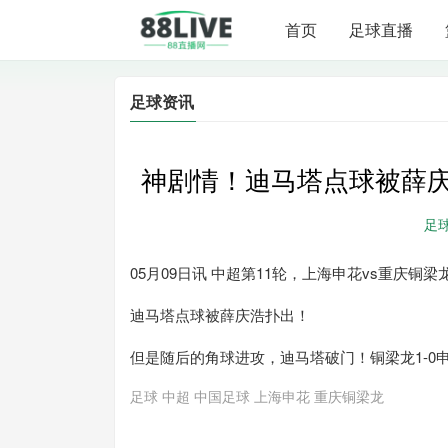
首页
足球直播
足球资讯
神剧情！迪马塔点球被薛
足
05月09日讯 中超第11轮，上海申花vs重庆铜
迪马塔点球被薛庆浩扑出！
但是随后的角球进攻，迪马塔破门！铜梁龙1-0
足球
中超
中国足球
上海申花
重庆铜梁龙