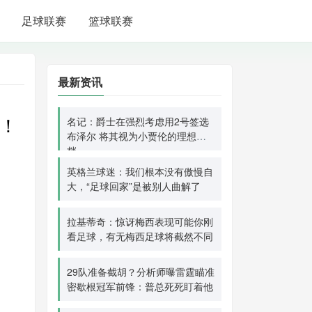
足球联赛
篮球联赛
最新资讯
！
名记：爵士在强烈考虑用2号签选
布泽尔 将其视为小贾伦的理想搭
档
英格兰球迷：我们根本没有傲慢自
大，“足球回家”是被别人曲解了
拉基蒂奇：惊讶梅西表现可能你刚
看足球，有无梅西足球将截然不同
29队准备截胡？分析师曝雷霆瞄准
密歇根冠军前锋：普总死死盯着他