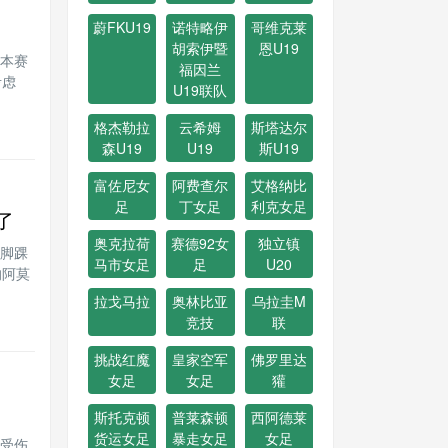
蔚FKU19
诺特略伊
哥维克莱
胡索伊暨
恩U19
伤本赛
福因兰
考虑
U19联队
格杰勒拉
云希姆
斯塔达尔
森U19
U19
斯U19
富佐尼女
阿费查尔
艾格纳比
足
丁女足
利克女足
了
奥克拉荷
赛德92女
独立镇
为脚踝
马市女足
足
U20
的阿莫
拉戈马拉
奥林比亚
乌拉圭M
竞技
联
挑战红魔
皇家空军
佛罗里达
女足
女足
獾
斯托克顿
普莱森顿
西阿德莱
货运女足
暴走女足
女足
带受伤