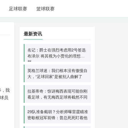
足球联赛
篮球联赛
最新资讯
名记：爵士在强烈考虑用2号签选
布泽尔 将其视为小贾伦的理想搭
档
英格兰球迷：我们根本没有傲慢自
大，“足球回家”是被别人曲解了
释，我
拉基蒂奇：惊讶梅西表现可能你刚
看足球，有无梅西足球将截然不同
球员
29队准备截胡？分析师曝雷霆瞄准
密歇根冠军前锋：普总死死盯着他