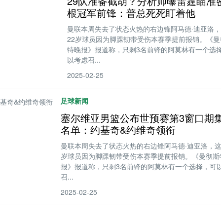
29队准备截胡？分析师曝雷霆瞄准
根冠军前锋：普总死死盯着他
曼联本周失去了状态火热的右边锋阿马德·迪亚洛
22岁球员因为脚踝韧带受伤本赛季提前报销。《曼
特晚报》报道称，只剩3名前锋的阿莫林有一个选
以考虑召...
2025-02-25
足球新闻
塞尔维亚男篮公布世预赛第3窗口期
名单：约基奇&约维奇领衔
曼联本周失去了状态火热的右边锋阿马德·迪亚洛，这
岁球员因为脚踝韧带受伤本赛季提前报销。《曼彻斯
报》报道称，只剩3名前锋的阿莫林有一个选择，可
召...
2025-02-25