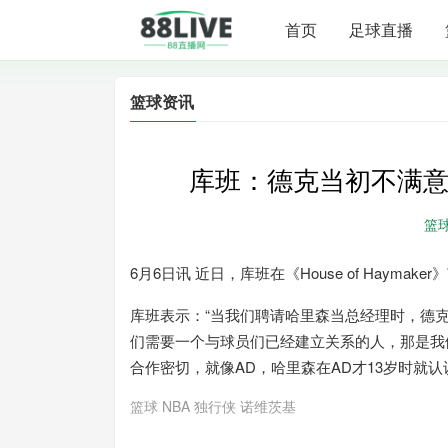
首页
足球直播
篮球资讯
库班：德克当初不满意
篮
6月6日讯 近日，库班在《House of Haymak
库班表示：“当我们聘请哈里森当总经理时，德
们需要一个与球员们已经建立关系的人，那是我
合作密切，就像AD，哈里森在AD才13岁时就认
篮球
NBA
独行侠
诺维茨基