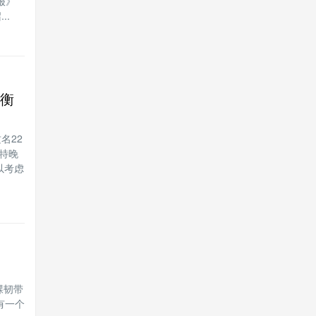
报》
..
均衡
名22
特晚
以考虑
踝韧带
有一个