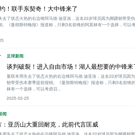
约！联手东契奇！大中锋来了
失去了状态火热的右边锋阿马德·迪亚洛，这名22岁球员因为脚踝韧带受
销。《曼彻斯特晚报》报道称，只剩3名前锋的阿莫林有一个选择，可以
25
足球新闻
谈判破裂！进入自由市场！湖人最想要的中锋来
曼联本周失去了状态火热的右边锋阿马德·迪亚洛，这名22岁球员因
韧带受伤本赛季提前报销。《曼彻斯特晚报》报道称，只剩3名前锋
林有一个选择，可以考虑召...
2025-02-25
新闻
方：亚历山大重回耐克，此前代言匡威
本周失去了状态火热的右边锋阿马德·迪亚洛，这名22岁球员因为脚踝韧